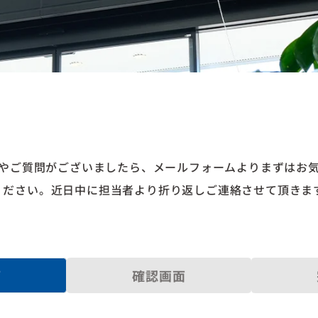
やご質問が
ございましたら、
メールフォームより
まずはお
ください。
近日中に担当者より
折り返しご連絡させて頂きま
面
確認画面